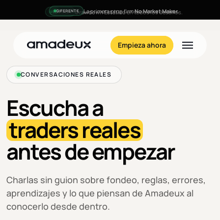
Skip
La primera prop firm
No Market Maker.
DIFERENTE
to
main
Menu
content
Empieza ahora
CONVERSACIONES REALES
Escucha a
traders reales
antes de empezar
Charlas sin guion sobre fondeo, reglas, errores,
aprendizajes y lo que piensan de Amadeux al
conocerlo desde dentro.