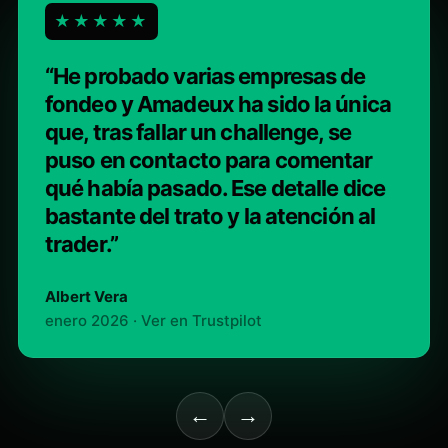
★★★★★
“He probado varias empresas de
fondeo y Amadeux ha sido la única
que, tras fallar un challenge, se
puso en contacto para comentar
qué había pasado. Ese detalle dice
bastante del trato y la atención al
trader.”
Albert Vera
enero 2026 · Ver en Trustpilot
←
→