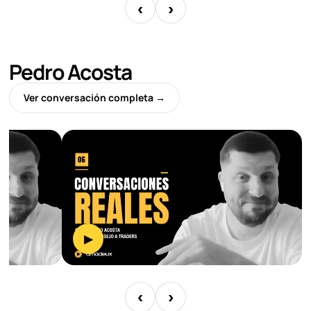
‹
›
Pedro Acosta
Ver conversación completa →
▶
‹
›